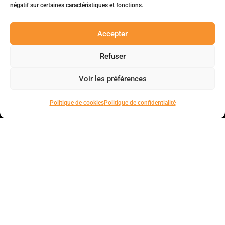
négatif sur certaines caractéristiques et fonctions.
Accepter
Refuser
Voir les préférences
Politique de cookies
Politique de confidentialité
Solutions innovantes en gestion d’obsolescence industrielle.
7 rue des Guettes, 45140 Ingré
+33 2 38 53 00 92
Lundi-Vendredi : 8:30 – 20:00
Liens