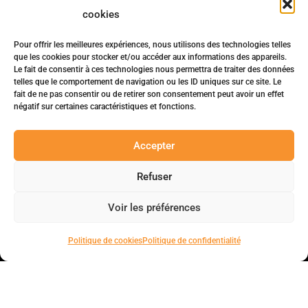
cookies
Pour offrir les meilleures expériences, nous utilisons des technologies telles
que les cookies pour stocker et/ou accéder aux informations des appareils.
Le fait de consentir à ces technologies nous permettra de traiter des données
telles que le comportement de navigation ou les ID uniques sur ce site. Le
fait de ne pas consentir ou de retirer son consentement peut avoir un effet
négatif sur certaines caractéristiques et fonctions.
Accepter
Refuser
Voir les préférences
Politique de cookies
Politique de confidentialité
Soluciones para la gestión de la obsolescencia electrónica.
34 rue de Bagneaux, 45140 Saint Jean de la Ruelle